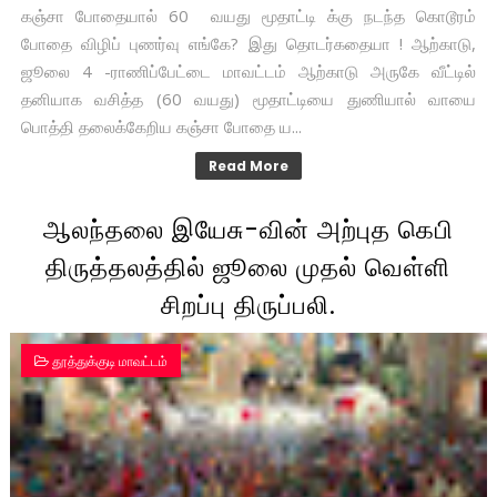
கஞ்சா போதையால் 60 வயது மூதாட்டி க்கு நடந்த கொடூரம்
போதை விழிப் புணர்வு எங்கே? இது தொடர்கதையா ! ஆற்காடு,
ஜூலை 4 -ராணிப்பேட்டை மாவட்டம் ஆற்காடு அருகே வீட்டில்
தனியாக வசித்த (60 வயது) மூதாட்டியை துணியால் வாயை
பொத்தி தலைக்கேறிய கஞ்சா போதை ய...
Read More
ஆலந்தலை இயேசு-வின் அற்புத கெபி
திருத்தலத்தில் ஜூலை முதல் வெள்ளி
சிறப்பு திருப்பலி.
தூத்துக்குடி மாவட்டம்