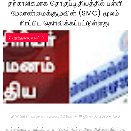
தற்காலிகமாக தொகுப்பூதியத்தில் பள்ளி
மேலாண்மைக்குழுவின் (SMC) மூலம்
நிரப்பிட தெரிவிக்கப்பட்டுள்ளது.
தூத்துக்குடி மாவட்டம்
Vn Saran தமிழக குரல் இணை ஆசிரியர்
ஜூலை 03, 2026
0
தூத்துக்குடி மாவட்டம், மானாடுதண்டுபத்து அரசு ஆதிதிராவிடர் நல