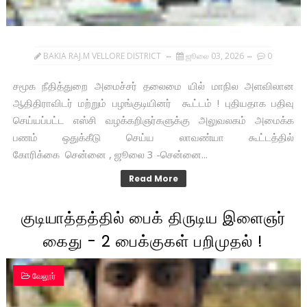
BAKIA RAJ.M VELLORE DISTRICT
ஜூலை 03, 2026
0
சமூக நீதித்துறை அமைச்சர் தலைமை யில் மாநில அளவிலான
ஆதிதிராவிடர் மற்றும் பழங்குடியினர் கூட்டம் ! புதியதாக பதிவு
செய்யப்பட்ட எஸ்சி வழக்கறிஞர்களுக்கு அலுவலகம் அமைக்க
பணம் ஒதுக்கீடு செய்ய லாவண்யா கூட்டத்தில்
கோரிக்கை சென்னை , ஜூலை 3 -சென்னை...
Read More
குடியாத்தத்தில் பைக் திருடிய இளைஞர்
கைது - 2 பைக்குகள் பறிமுதல் !
வேலூர்