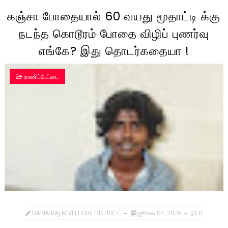
கஞ்சா போதையால் 60 வயது மூதாட்டி க்கு
நடந்த கொடூரம் போதை விழிப் புணர்வு
எங்கே? இது தொடர்கதையா !
ராணிப்பேட்டை
BAKIA RAJ.M VELLORE DISTRICT
ஜூலை 04, 2026
0