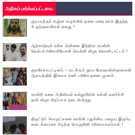
அதிகம் பார்க்கப்பட்டவை.
குடியாத்தம் கஞ்சா வழக்கில் தலை மறை வாக இருந்த
3 குற்றவாளிகள் கைது !
ஆற்காடுடில் உள்ள அன்னை இந்திரா உமன்ஸ்
வெல்பர்அசோசியேசன் வெள்ளி விழா கொண்டாட்டம் !
குலசேகரபட்டினம் - வடக்கூர் தூய யோவான்ஸ்நானகன்
ஆலயத்தில் இலவச கண் பரிசோதனை முகாம்.
காவிரி கலை அறிவியல் கல்லூரியில் கல்வி வளர்ச்சி
நாள் விழா சிறப்பாக நடைபெற்றது.
திருட்டுப் பொருட்களை வாங்கி பதுக்கிய பழைய இரும்பு
கடைக்காரரை பிடித்த பொருளின் உரிமையாளர்கள் !