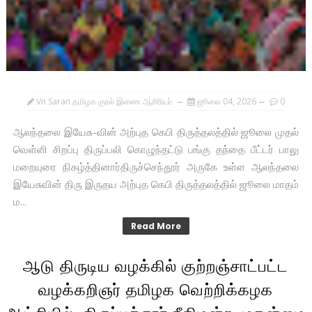
Vn Saran தமிழக குரல் இணை ஆசிரியர்
ஜூலை 04, 2026
0
ஆலந்தலை இயேசு-வின் அற்புத கெபி திருத்தலத்தில் ஜூலை முதல்
வெள்ளி சிறப்பு திருப்பலி கொழுந்தட்டு பங்கு தந்தை பீட்டர் பாலு
மறையுரை நிகழ்த்தினார்திருச்செந்தூர் அருகே உள்ள ஆலந்தலை
இயேசுவின் திரு இருதய அற்புத கெபி திருத்தலத்தில் ஜூலை மாதம்
ம...
Read More
ஆடு திருடிய வழக்கில் குற்றஞ்சாட்பட்ட
வழக்கறிஞர் தமிழக வெற்றிக்கழக