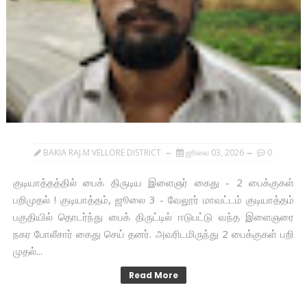
BAKIA RAJ.M VELLORE DISTRICT
ஜூலை 03, 2026
0
குடியாத்தத்தில் பைக் திருடிய இளைஞர் கைது - 2 பைக்குகள்
பறிமுதல் ! குடியாத்தம், ஜூலை 3 - வேலூர் மாவட்டம் குடியாத்தம்
பகுதியில் தொடர்ந்து பைக் திருட்டில் ஈடுபட்டு வந்த இளைஞரை
நகர போலீசார் கைது செய் தனர். அவரிடமிருந்து 2 பைக்குகள் பறி
முதல்...
Read More