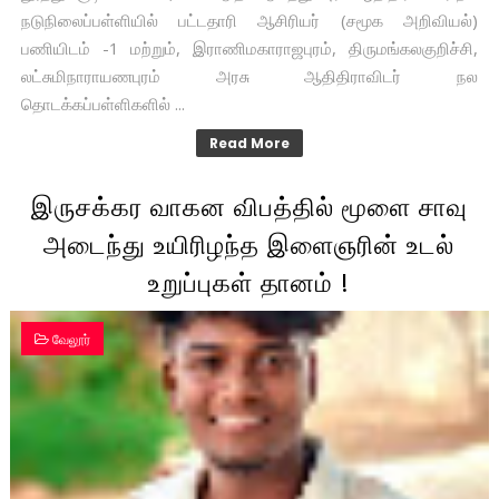
நடுநிலைப்பள்ளியில் பட்டதாரி ஆசிரியர் (சமூக அறிவியல்)
பணியிடம் -1 மற்றும், இராணிமகாராஜபுரம், திருமங்கலகுறிச்சி,
லட்சுமிநாராயணபுரம் அரசு ஆதிதிராவிடர் நல
தொடக்கப்பள்ளிகளில் ...
Read More
இருசக்கர வாகன விபத்தில் மூளை சாவு
அடைந்து உயிரிழந்த இளைஞரின் உடல்
உறுப்புகள் தானம் !
வேலூர்