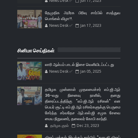
News Desk ✅
Jun 17, 2023
தேமுதிக அமீரக பிரிவு சார்பில் சமத்துவ
பொங்கல் விழா!!.
News Desk ✅
Jan 17, 2023
சினிமா செய்திகள்
லாரி ஆல்பம் பாடல் இசை வெளியிடப்பட்டது
News Desk ✅
Jan 05, 2025
தமிழக முன்னாள் முதலமைச்சர் எம்.ஜி.ஆர்
36-வது நினைவு நாளில், தனது
திரைப்படத்திற்கு "எம்.ஜி.ஆர் ரசிகன்" என
பெயர் சூட்டி எம்.ஜி.ஆர் ரசிகர்களுக்கு பெருமை
சேர்த்த சர்வதேச ஆர்.எஸ்.ஜி சமுக சேவை
மைய நிறுவனர், தலைவர் கோபி காந்தி.
தமிழக குரல்
Dec 23, 2023
விஜய் மக்கள் இயக்கம் சார்பில் "தளபதி விஜய்