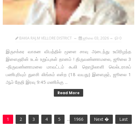
BAKIA RAJ.M VELLORE DISTRICT
ஜூலை 03, 2026
0
இருசக்கர வாகன விபத்தில் மூளை சாவு அடைந்து உயிரிழந்த
இளைஞரின் உடல் உறுப்புகள் தானம் ! திருவண்ணாமலை, ஜூலை 3
-திருவண்ணாமலை மாவட்டம் கூலி தொழிலாளி வெல்டராகப்
பணிபுரியும் துளசி லிங்கம் என்ற (18 வயது) இளைஞர், ஜூலை 1
ஆம் தேதி இரவு 9:45 மணிக்கு ...
Read More
1
2
3
4
5
...
1966
Next �
Last