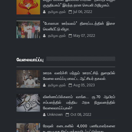
குருதியகம்" இரத்த தான செயலி அறிமுகம்.
தமிழக குரல்
Jul 06, 2022
"போலாமா ஊர்வலம்" திரைப்படத்தின் இசை
வெளியீட்டு விழா.
தமிழக குரல்
May 07, 2022
வேலைவாய்ப்பு
ஊரக வளர்ச்சி மற்றும் ஊராட்சித் துறையில்
வேலை வாய்ப்பு மாவட்ட ஆட்சியர் தகவல்.
தமிழக குரல்
Aug 05, 2023
விண்ணப்பிக்கலாம் வாங்க... ரூ.70 ஆயிரம்
சம்பளத்தில் மத்திய அரசு நிறுவனத்தில்
வேலைவாய்ப்புகள்!
Unknown
Oct 08, 2022
ரேஷன் கடைகளில் 4,000 பணியாளர்களை
உடனடியாக நிரப்ப உத்தரவிடப்பட்டுள்ளது.