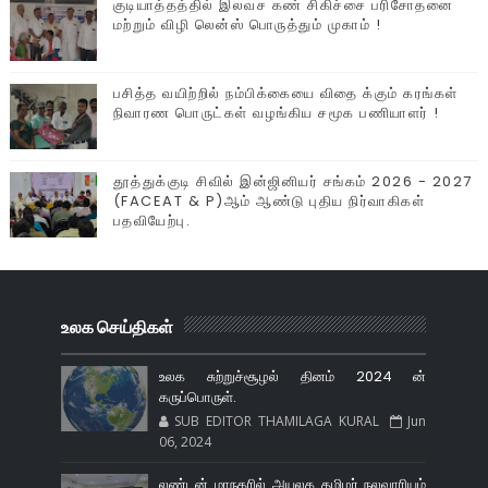
குடியாத்தத்தில் இலவச கண் சிகிச்சை பரிசோதனை
மற்றும் விழி லென்ஸ் பொருத்தும் முகாம் !
பசித்த வயிற்றில் நம்பிக்கையை விதை க்கும் கரங்கள்
நிவாரண பொருட்கள் வழங்கிய சமூக பணியாளர் !
தூத்துக்குடி சிவில் இன்ஜினியர் சங்கம் 2026 - 2027
(FACEAT & P)ஆம் ஆண்டு புதிய நிர்வாகிகள்
பதவியேற்பு.
உலக செய்திகள்
உலக சுற்றுச்சூழல் தினம் 2024 ன்
கருப்பொருள்.
SUB EDITOR THAMILAGA KURAL
Jun
06, 2024
லண்டன் மாநகரில் அயலக தமிழர் நலவாரியம்