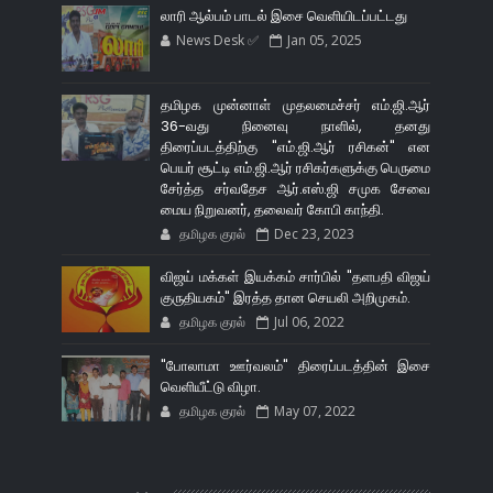
லாரி ஆல்பம் பாடல் இசை வெளியிடப்பட்டது
News Desk ✅
Jan 05, 2025
தமிழக முன்னாள் முதலமைச்சர் எம்.ஜி.ஆர்
36-வது நினைவு நாளில், தனது
திரைப்படத்திற்கு "எம்.ஜி.ஆர் ரசிகன்" என
பெயர் சூட்டி எம்.ஜி.ஆர் ரசிகர்களுக்கு பெருமை
சேர்த்த சர்வதேச ஆர்.எஸ்.ஜி சமுக சேவை
மைய நிறுவனர், தலைவர் கோபி காந்தி.
தமிழக குரல்
Dec 23, 2023
விஜய் மக்கள் இயக்கம் சார்பில் "தளபதி விஜய்
குருதியகம்" இரத்த தான செயலி அறிமுகம்.
தமிழக குரல்
Jul 06, 2022
"போலாமா ஊர்வலம்" திரைப்படத்தின் இசை
வெளியீட்டு விழா.
தமிழக குரல்
May 07, 2022