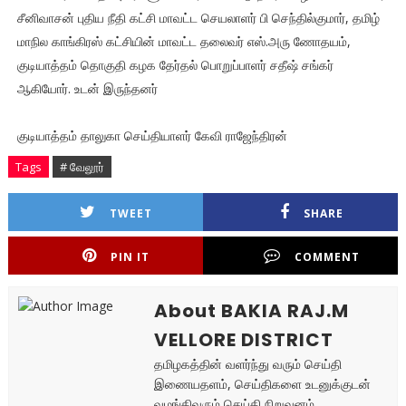
சீனிவாசன் புதிய நீதி கட்சி மாவட்ட செயலாளர் பி செந்தில்குமார், தமிழ்
மாநில காங்கிரஸ் கட்சியின் மாவட்ட தலைவர் எஸ்.அரு ணோதயம்,
குடியாத்தம் தொகுதி கழக தேர்தல் பொறுப்பாளர் சதீஷ் சங்கர்
ஆகியோர். உடன் இருந்தனர்
குடியாத்தம் தாலுகா செய்தியாளர் கேவி ராஜேந்திரன்
Tags
# வேலூர்
TWEET
SHARE
PIN IT
COMMENT
About BAKIA RAJ.M
VELLORE DISTRICT
தமிழகத்தின் வளர்ந்து வரும் செய்தி
இணையதளம், செய்திகளை உடனுக்குடன்
வழங்கிவரும் செய்தி நிறுவனம்.