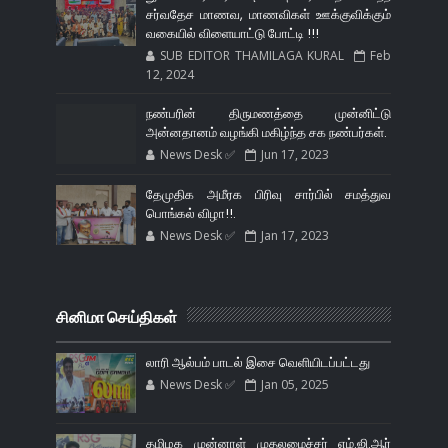
சர்வதேச மாணவ, மாணவிகள் ஊக்குவிக்கும்
வகையில் விளையாட்டு போட்டி !!!
SUB EDITOR THAMILAGA KURAL
Feb
12, 2024
நண்பரின் திருமணத்தை முன்னிட்டு
அன்னதானம் வழங்கி மகிழ்ந்த சக நண்பர்கள்.
News Desk ✅
Jun 17, 2023
தேமுதிக அமீரக பிரிவு சார்பில் சமத்துவ
பொங்கல் விழா!!.
News Desk ✅
Jan 17, 2023
சினிமா செய்திகள்
லாரி ஆல்பம் பாடல் இசை வெளியிடப்பட்டது
News Desk ✅
Jan 05, 2025
தமிழக முன்னாள் முதலமைச்சர் எம்.ஜி.ஆர்