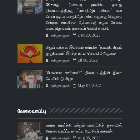
36-வது நினைவு நாளில், தனது
திரைப்படத்திற்கு "எம்.ஜி.ஆர் ரசிகன்" என
பெயர் சூட்டி எம்.ஜி.ஆர் ரசிகர்களுக்கு பெருமை
சேர்த்த சர்வதேச ஆர்.எஸ்.ஜி சமுக சேவை
மைய நிறுவனர், தலைவர் கோபி காந்தி.
தமிழக குரல்
Dec 23, 2023
விஜய் மக்கள் இயக்கம் சார்பில் "தளபதி விஜய்
குருதியகம்" இரத்த தான செயலி அறிமுகம்.
தமிழக குரல்
Jul 06, 2022
"போலாமா ஊர்வலம்" திரைப்படத்தின் இசை
வெளியீட்டு விழா.
தமிழக குரல்
May 07, 2022
வேலைவாய்ப்பு
ஊரக வளர்ச்சி மற்றும் ஊராட்சித் துறையில்
வேலை வாய்ப்பு மாவட்ட ஆட்சியர் தகவல்.
தமிழக குரல்
Aug 05, 2023