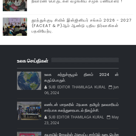
நிவாரண பொருட்கள் வழங்கிய சமூக பணியாளர் !
தூத்துக்குடி சிவில் இன்ஜினியர் சங்கம் 2026 - 2027
(FACEAT & P)ஆம் ஆண்டு புதிய நிர்வாகிகள்
பதவியேற்பு.
உலக செய்திகள்
உலக சுற்றுச்சூழல் தினம் 2024 ன்
கருப்பொருள்.
SUB EDITOR THAMILAGA KURAL
Jun
06, 2024
லண்டன் மாநகரில் அயலக தமிழர் நலவாரியம்
சார்பாக கலந்துரையாடல் நிகழ்ச்சி.
SUB EDITOR THAMILAGA KURAL
May
23, 2024
துபாயில் ரோவர்ஸ் அமைப்பு சார்பில் நடைபெற்ற