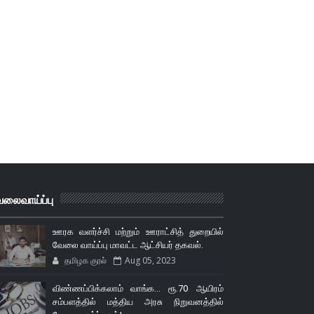
லைவாய்ப்பு
ஊரக வளர்ச்சி மற்றும் ஊராட்சித் துறையில்
வேலை வாய்ப்பு மாவட்ட ஆட்சியர் தகவல்.
தமிழக குரல்
Aug 05, 2023
விண்ணப்பிக்கலாம் வாங்க... ரூ.70 ஆயிரம்
சம்பளத்தில் மத்திய அரசு நிறுவனத்தில்