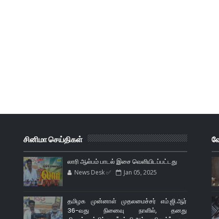
சினிமா செய்திகள்
வே
லாரி ஆல்பம் பாடல் இசை வெளியிடப்பட்டது
News Desk ✅
Jan 05, 2025
தமிழக முன்னாள் முதலமைச்சர் எம்.ஜி.ஆர்
36-வது நினைவு நாளில், தனது