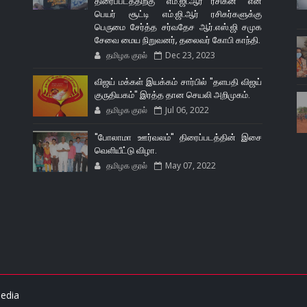
திரைப்படத்திற்கு "எம்.ஜி.ஆர் ரசிகன்" என
பெயர் சூட்டி எம்.ஜி.ஆர் ரசிகர்களுக்கு
பெருமை சேர்த்த சர்வதேச ஆர்.எஸ்.ஜி சமுக
சேவை மைய நிறுவனர், தலைவர் கோபி காந்தி.
தமிழக குரல்
Dec 23, 2023
விஜய் மக்கள் இயக்கம் சார்பில் "தளபதி விஜய்
குருதியகம்" இரத்த தான செயலி அறிமுகம்.
தமிழக குரல்
Jul 06, 2022
"போலாமா ஊர்வலம்" திரைப்படத்தின் இசை
வெளியீட்டு விழா.
தமிழக குரல்
May 07, 2022
edia