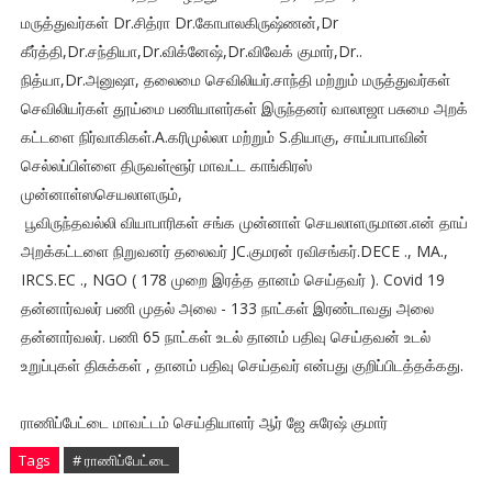
மருத்துவர்கள் Dr.சித்ரா Dr.கோபாலகிருஷ்ணன்,Dr
கீர்த்தி,Dr.சந்தியா,Dr.விக்னேஷ்,Dr.விவேக் குமார்,Dr..
நித்யா,Dr.அனுஷா, தலைமை செவிலியர்.சாந்தி மற்றும் மருத்துவர்கள்
செவிலியர்கள் தூய்மை பணியாளர்கள் இருந்தனர் வாலாஜா பசுமை அறக்
கட்டளை நிர்வாகிகள்.A.கரிமுல்லா மற்றும் S.தியாகு, சாய்பாபாவின்
செல்லப்பிள்ளை திருவள்ளூர் மாவட்ட காங்கிரஸ்
முன்னாள்ஸசெயலாளரும்‌,
பூவிருந்தவல்லி வியாபாரிகள் சங்க முன்னாள் செயலாளருமான.என் தாய்
அறக்கட்டளை நிறுவனர் தலைவர் JC.குமரன் ரவிசங்கர்.DECE ., MA.,
IRCS.EC ., NGO ( 178 முறை இரத்த தானம் செய்தவர் ). Covid 19
தன்னார்வலர் பணி முதல் அலை - 133 நாட்கள் இரண்டாவது அலை
தன்னார்வலர். பணி‌ 65 நாட்கள் உடல் தானம் பதிவு செய்தவன் உடல்
உறுப்புகள் திசுக்கள் , தானம் பதிவு செய்தவர் என்பது குறிப்பிடத்தக்கது.
ராணிப்பேட்டை மாவட்டம் செய்தியாளர் ஆர் ஜே சுரேஷ் குமார்
Tags
# ராணிப்பேட்டை