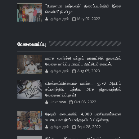
"போலாமா ஊர்வலம்" திரைப்படத்தின் இசை
வெளியீட்டு விழா.
தமிழக குரல்
May 07, 2022
வேலைவாய்ப்பு
ஊரக வளர்ச்சி மற்றும் ஊராட்சித் துறையில்
வேலை வாய்ப்பு மாவட்ட ஆட்சியர் தகவல்.
தமிழக குரல்
Aug 05, 2023
விண்ணப்பிக்கலாம் வாங்க... ரூ.70 ஆயிரம்
சம்பளத்தில் மத்திய அரசு நிறுவனத்தில்
வேலைவாய்ப்புகள்!
Unknown
Oct 08, 2022
ரேஷன் கடைகளில் 4,000 பணியாளர்களை
உடனடியாக நிரப்ப உத்தரவிடப்பட்டுள்ளது.
தமிழக குரல்
Sept 28, 2022