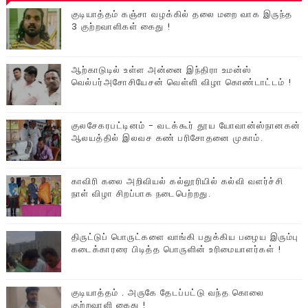
குடியாத்தம் கஞ்சா வழக்கில் தலை மறை வாக இருந்த
3 குற்றவாளிகள் கைது !
ஆற்காடுடில் உள்ள அன்னை இந்திரா உமன்ஸ்
வெல்பர்அசோசியேசன் வெள்ளி விழா கொண்டாட்டம் !
குலசேகரபட்டினம் - வடக்கூர் தூய யோவான்ஸ்நானகன்
ஆலயத்தில் இலவச கண் பரிசோதனை முகாம்.
காவிரி கலை அறிவியல் கல்லூரியில் கல்வி வளர்ச்சி
நாள் விழா சிறப்பாக நடைபெற்றது.
திருட்டுப் பொருட்களை வாங்கி பதுக்கிய பழைய இரும்பு
கடைக்காரரை பிடித்த பொருளின் உரிமையாளர்கள் !
குடியாத்தம் . அருகே தேடப்பட்டு வந்த கொலை
குற்றவாளி கைது !