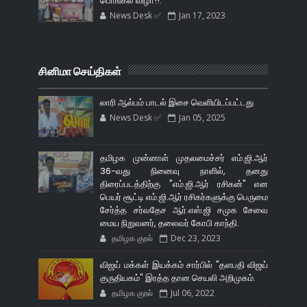
பொங்கல் விழா!!.
News Desk ✅
Jan 17, 2023
சினிமா செய்திகள்
லாரி ஆல்பம் பாடல் இசை வெளியிடப்பட்டது
News Desk ✅
Jan 05, 2025
தமிழக முன்னாள் முதலமைச்சர் எம்.ஜி.ஆர்
36-வது நினைவு நாளில், தனது
திரைப்படத்திற்கு "எம்.ஜி.ஆர் ரசிகன்" என
பெயர் சூட்டி எம்.ஜி.ஆர் ரசிகர்களுக்கு பெருமை
சேர்த்த சர்வதேச ஆர்.எஸ்.ஜி சமுக சேவை
மைய நிறுவனர், தலைவர் கோபி காந்தி.
தமிழக குரல்
Dec 23, 2023
விஜய் மக்கள் இயக்கம் சார்பில் "தளபதி விஜய்
குருதியகம்" இரத்த தான செயலி அறிமுகம்.
தமிழக குரல்
Jul 06, 2022