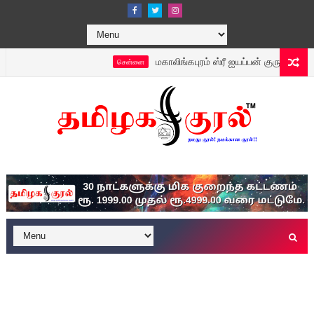
மகாலிங்கபுரம் ஸ்ரீ ஐயப்பன் குருவாயூரப்பன் 
சென்னை