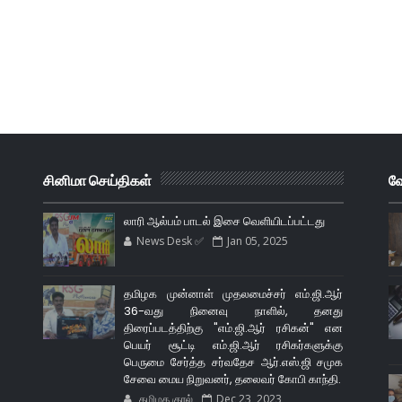
சினிமா செய்திகள்
வே
லாரி ஆல்பம் பாடல் இசை வெளியிடப்பட்டது
News Desk ✅
Jan 05, 2025
தமிழக முன்னாள் முதலமைச்சர் எம்.ஜி.ஆர்
36-வது நினைவு நாளில், தனது
திரைப்படத்திற்கு "எம்.ஜி.ஆர் ரசிகன்" என
பெயர் சூட்டி எம்.ஜி.ஆர் ரசிகர்களுக்கு
பெருமை சேர்த்த சர்வதேச ஆர்.எஸ்.ஜி சமுக
சேவை மைய நிறுவனர், தலைவர் கோபி காந்தி.
தமிழக குரல்
Dec 23, 2023