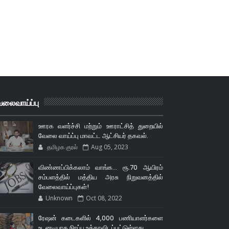
லைவாய்ப்பு
ஊரக வளர்ச்சி மற்றும் ஊராட்சித் துறையில்
வேலை வாய்ப்பு மாவட்ட ஆட்சியர் தகவல்.
தமிழக குரல்
Aug 05, 2023
விண்ணப்பிக்கலாம் வாங்க... ரூ.70 ஆயிரம்
சம்பளத்தில் மத்திய அரசு நிறுவனத்தில்
வேலைவாய்ப்புகள்!
Unknown
Oct 08, 2022
ரேஷன் கடைகளில் 4,000 பணியாளர்களை
உடனடியாக நிரப்ப உத்தரவிடப்பட்டுள்ளது.