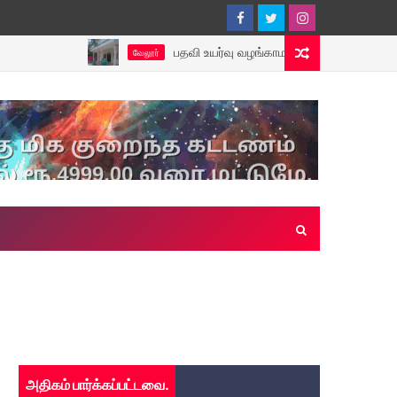
பதவி உயர்வு வழங்காமல் கடந்த ஒரு மாதமாக மாவட்ட ந
வேலூர்
அதிகம் பார்க்கப்பட்டவை.