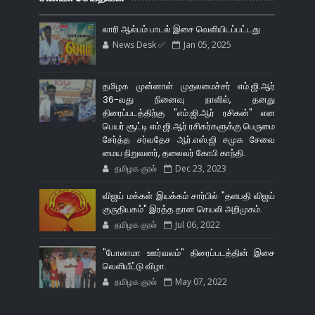
லாரி ஆல்பம் பாடல் இசை வெளியிடப்பட்டது
News Desk ✅
Jan 05, 2025
தமிழக முன்னாள் முதலமைச்சர் எம்.ஜி.ஆர்
36-வது நினைவு நாளில், தனது
திரைப்படத்திற்கு "எம்.ஜி.ஆர் ரசிகன்" என
பெயர் சூட்டி எம்.ஜி.ஆர் ரசிகர்களுக்கு பெருமை
சேர்த்த சர்வதேச ஆர்.எஸ்.ஜி சமுக சேவை
மைய நிறுவனர், தலைவர் கோபி காந்தி.
தமிழக குரல்
Dec 23, 2023
விஜய் மக்கள் இயக்கம் சார்பில் "தளபதி விஜய்
குருதியகம்" இரத்த தான செயலி அறிமுகம்.
தமிழக குரல்
Jul 06, 2022
"போலாமா ஊர்வலம்" திரைப்படத்தின் இசை
வெளியீட்டு விழா.
தமிழக குரல்
May 07, 2022