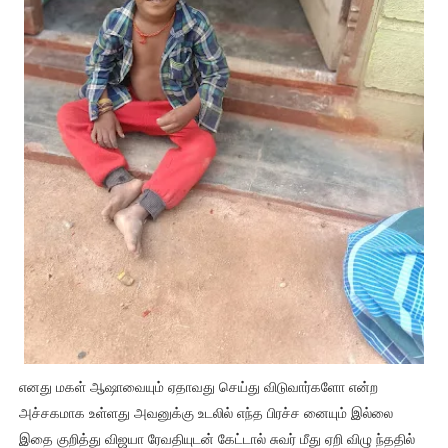
எனது மகள் ஆஷாவையும் ஏதாவது செய்து விடுவார்களோ என்ற
அச்சகமாக உள்ளது அவனுக்கு உடலில் எந்த பிரச்ச னையும் இல்லை
இதை குறித்து விஜயா ரேவதியுடன் கேட்டால் சுவர் மீது ஏறி விழு ந்ததில்