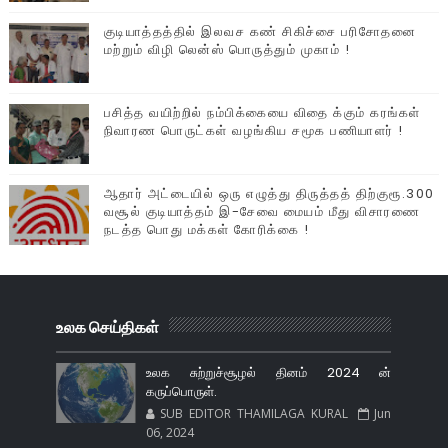
குடியாத்தத்தில் இலவச கண் சிகிச்சை பரிசோதனை
மற்றும் விழி லென்ஸ் பொருத்தும் முகாம் !
பசித்த வயிற்றில் நம்பிக்கையை விதை க்கும் கரங்கள்
நிவாரண பொருட்கள் வழங்கிய சமூக பணியாளர் !
ஆதார் அட்டையில் ஒரு எழுத்து திருத்தத் திற்குரூ.300
வசூல் குடியாத்தம் இ-சேவை மையம் மீது விசாரணை
நடத்த பொது மக்கள் கோரிக்கை !
உலக செய்திகள்
உலக சுற்றுச்சூழல் தினம் 2024 ன்
கருப்பொருள்.
SUB EDITOR THAMILAGA KURAL
Jun
06, 2024