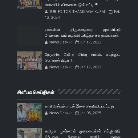
வகையில் விளையாட்டு போட்டி !!!
SUB EDITOR THAMILAGA KURAL
Feb
12, 2024
நண்பரின் திருமணத்தை முன்னிட்டு
அன்னதானம் வழங்கி மகிழ்ந்த சக நண்பர்கள்.
News Desk ✅
Jun 17, 2023
தேமுதிக அமீரக பிரிவு சார்பில் சமத்துவ
பொங்கல் விழா!!.
News Desk ✅
Jan 17, 2023
சினிமா செய்திகள்
லாரி ஆல்பம் பாடல் இசை வெளியிடப்பட்டது
News Desk ✅
Jan 05, 2025
தமிழக முன்னாள் முதலமைச்சர் எம்.ஜி.ஆர்
36-வது நினைவு நாளில், தனது