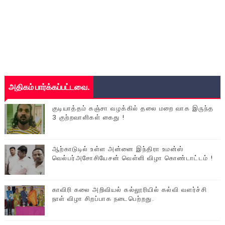
அதிகம் பார்க்கப்பட்டவை.
குடியாத்தம் கஞ்சா வழக்கில் தலை மறை வாக இருந்த
3 குற்றவாளிகள் கைது !
ஆற்காடுடில் உள்ள அன்னை இந்திரா உமன்ஸ்
வெல்பர்அசோசியேசன் வெள்ளி விழா கொண்டாட்டம் !
காவிரி கலை அறிவியல் கல்லூரியில் கல்வி வளர்ச்சி
நாள் விழா சிறப்பாக நடைபெற்றது.