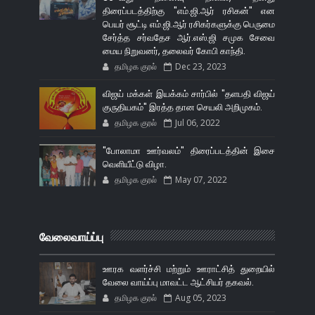
திரைப்படத்திற்கு "எம்.ஜி.ஆர் ரசிகன்" என
பெயர் சூட்டி எம்.ஜி.ஆர் ரசிகர்களுக்கு பெருமை
சேர்த்த சர்வதேச ஆர்.எஸ்.ஜி சமுக சேவை
மைய நிறுவனர், தலைவர் கோபி காந்தி.
தமிழக குரல்
Dec 23, 2023
விஜய் மக்கள் இயக்கம் சார்பில் "தளபதி விஜய்
குருதியகம்" இரத்த தான செயலி அறிமுகம்.
தமிழக குரல்
Jul 06, 2022
"போலாமா ஊர்வலம்" திரைப்படத்தின் இசை
வெளியீட்டு விழா.
தமிழக குரல்
May 07, 2022
வேலைவாய்ப்பு
ஊரக வளர்ச்சி மற்றும் ஊராட்சித் துறையில்
வேலை வாய்ப்பு மாவட்ட ஆட்சியர் தகவல்.
தமிழக குரல்
Aug 05, 2023