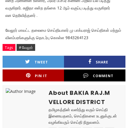
என்ற அண்ணன் உள்ளார், அவர் பி.சி.ஏ கணினி அறிவி யல் படித்து
வருகிறார். சுஜிதா என்ற தங்கை 12 ஆம் வகுப்பு படித்து வருகிறார்
என தெரிவித்தனர் ‌.
வேலூர் மாவட்ட தலைமை செய்தியாளர் மு பாக்யராஜ் செய்திகள் மற்றும்
விளம்பரங்களுக்கு தொடர்பு கொள்ள 9843264123
Tags
# வேலூர்
TWEET
SHARE
PIN IT
COMMENT
About BAKIA RAJ.M
VELLORE DISTRICT
தமிழகத்தின் வளர்ந்து வரும் செய்தி
இணையதளம், செய்திகளை உடனுக்குடன்
வழங்கிவரும் செய்தி நிறுவனம்.