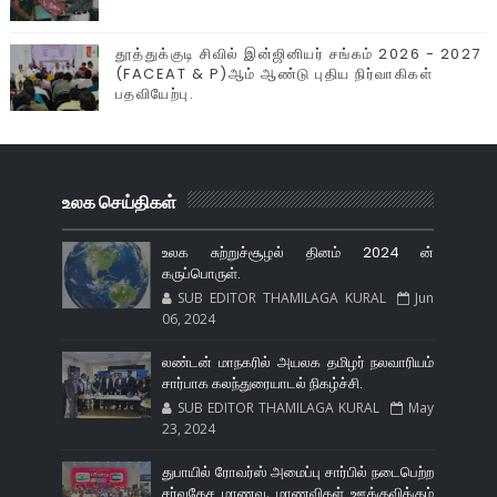
தூத்துக்குடி சிவில் இன்ஜினியர் சங்கம் 2026 - 2027
(FACEAT & P)ஆம் ஆண்டு புதிய நிர்வாகிகள்
பதவியேற்பு.
உலக செய்திகள்
உலக சுற்றுச்சூழல் தினம் 2024 ன்
கருப்பொருள்.
SUB EDITOR THAMILAGA KURAL
Jun
06, 2024
லண்டன் மாநகரில் அயலக தமிழர் நலவாரியம்
சார்பாக கலந்துரையாடல் நிகழ்ச்சி.
SUB EDITOR THAMILAGA KURAL
May
23, 2024
துபாயில் ரோவர்ஸ் அமைப்பு சார்பில் நடைபெற்ற
சர்வதேச மாணவ, மாணவிகள் ஊக்குவிக்கும்