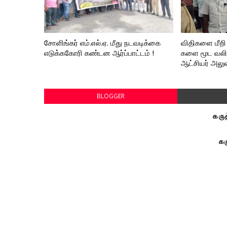
சோளிங்கர் எம்.எல்.ஏ. மீது நடவடிக்கை
விதிகளை மீறி 
எடுக்ககோரி கண்டன ஆர்ப்பாட்டம் !
களை மூட வலிய
ஆட்சியர் அலுவ
BLOGGER
கரு
கர