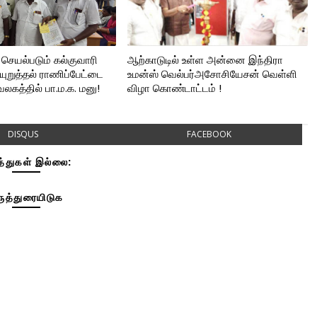
செயல்படும் கல்குவாரி
ஆற்காடுடில் உள்ள அன்னை இந்திரா
ுறுத்தல் ராணிப்பேட்டை
உமன்ஸ் வெல்பர்அசோசியேசன் வெள்ளி
லகத்தில் பா.ம.க. மனு!
விழா கொண்டாட்டம் !
DISQUS
FACEBOOK
த்துகள் இல்லை:
ுத்துரையிடுக