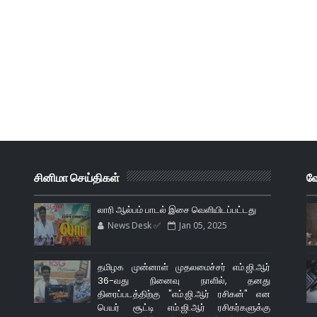
சினிமா செய்திகள்
வே
லாரி ஆல்பம் பாடல் இசை வெளியிடப்பட்டது
News Desk ✅
Jan 05, 2025
தமிழக முன்னாள் முதலமைச்சர் எம்.ஜி.ஆர்
36-வது நினைவு நாளில், தனது
திரைப்படத்திற்கு "எம்.ஜி.ஆர் ரசிகன்" என
பெயர் சூட்டி எம்.ஜி.ஆர் ரசிகர்களுக்கு