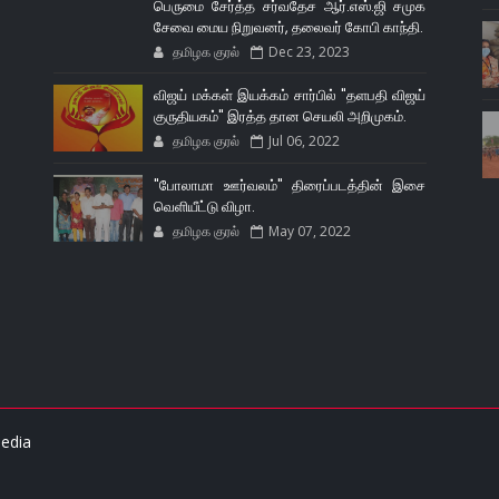
பெருமை சேர்த்த சர்வதேச ஆர்.எஸ்.ஜி சமுக
சேவை மைய நிறுவனர், தலைவர் கோபி காந்தி.
தமிழக குரல்
Dec 23, 2023
விஜய் மக்கள் இயக்கம் சார்பில் "தளபதி விஜய்
குருதியகம்" இரத்த தான செயலி அறிமுகம்.
தமிழக குரல்
Jul 06, 2022
"போலாமா ஊர்வலம்" திரைப்படத்தின் இசை
வெளியீட்டு விழா.
தமிழக குரல்
May 07, 2022
edia