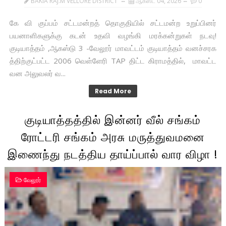
BAKIA RAJ.M VELLORE DISTRICT
ஆகஸ்ட் 04, 2026
0
கே வி குப்பம் சட்டமன்றத் தொகுதியில் சட்டமன்ற உறுப்பினர்
பயனாளிகளுக்கு கடன் உதவி வழங்கி மரக்கன்றுகள் நடவு!
குடியாத்தம் ,ஆகஸ்டு 3 -வேலூர் மாவட்டம் குடியாத்தம் வனச்சரக
த்திற்குட்பட்ட 2006 வெள்ளேரி TAP திட்ட கிராமத்தில், மாவட்ட
வன அலுவலர் வ...
Read More
குடியாத்தத்தில் இன்னர் வீல் சங்கம்
ரோட்டரி சங்கம் அரசு மருத்துவமனை
இணைந்து நடத்திய தாய்ப்பால் வார விழா !
வேலூர்