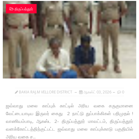
திருப்பத்தூர்
BAKIA RAJ.M VELLORE DISTRICT
ஆகஸ்ட் 03, 2026
0
ஜவ்வாது மலை காப்புக் காட்டில் அரிய வகை சருகுமானை
வேட்டையாடிய இருவர் கைது 2 நாட்டு துப்பாக்கிகள் பறிமுதல் !
வாணியம்பாடி, ஆகஸ்ட 2- திருப்பத்தூர் மாவட்டம், திருப்பத்தூர்
வனக்கோட்டத்திற்குட்பட்ட ஜவ்வாது மலை காப்புக்காடு பகுதியில்
அரிய வகை ச...