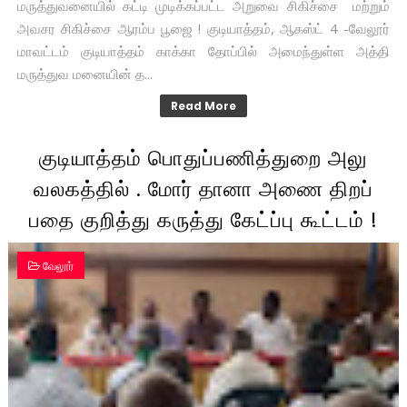
மருத்துவனையில் கட்டி முடிக்கப்பட்ட அறுவை சிகிச்சை மற்றும்
அவசர சிகிச்சை ஆரம்ப பூஜை ! குடியாத்தம், ஆகஸ்ட் 4 -வேலூர்
மாவட்டம் குடியாத்தம் காக்கா தோப்பில் அமைந்துள்ள அத்தி
மருத்துவ மனையின் த...
Read More
குடியாத்தம் பொதுப்பணித்துறை அலு
வலகத்தில் . மோர் தானா அணை திறப்
பதை குறித்து கருத்து கேட்ப்பு கூட்டம் !
வேலூர்