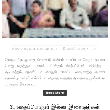
BAKIA RAJ.M VELLORE DISTRICT
ஆகஸ்ட் 02, 2026
0
கொடிகாத்த குமரன் தொண்டு மன்றம் சார்பில் மாபெரும் இலவச
பொது மருத்துவ முகாம் 100க்கும் மேற்பட்டோர் பங்கேற்பு !
குடியாத்தம், ஆகஸ்ட் 2 -வேலூர் மாவட்ட கொடிகாத்த குமரன்
தொண்டு மன்றம் சார்பில் 79-ஆவது சுதந்திர தினத்தை முன்னிட்டு
மாபெரும் இலவச ப...
Read More
போதைப்பொருள் இல்லா இளைஞர்கள்