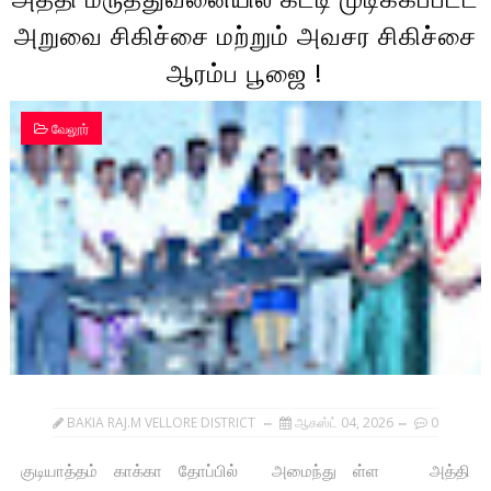
அறுவை சிகிச்சை மற்றும் அவசர சிகிச்சை
ஆரம்ப பூஜை !
வேலூர்
BAKIA RAJ.M VELLORE DISTRICT
ஆகஸ்ட் 04, 2026
0
குடியாத்தம் காக்கா தோப்பில் அமைந்து ள்ள அத்தி