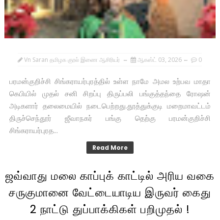
Vn Saran தமிழக குரல் இணை ஆசிரியர்
ஆகஸ்ட் 03, 2026
0
பரமன்குறிச்சி சிங்கராயர்புரத்தில் உள்ள நாமே அமல உற்பவ மாதா
கெபியில் முதல் சனி சிறப்பு திருப்பலி பங்குத்தந்தை ரோஷன்
அடிகளார் தலைமையில் நடைபெற்றது.தூத்துக்குடி மறைமாவட்டம்
திருச்செந்தூர் ஜீவாநகர் பங்கு தெற்கு பரமன்குறிச்சி
சிங்கராயர்புரத...
Read More
ஜவ்வாது மலை காப்புக் காட்டில் அரிய வகை
சருகுமானை வேட்டையாடிய இருவர் கைது
2 நாட்டு துப்பாக்கிகள் பறிமுதல் !