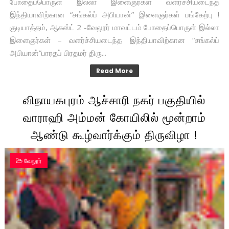
போதைப்பொருள் இல்லா இளைஞர்கள் வளர்ச்சியடைந்த
இந்தியாவிற்கான “சங்கல்ப் அபியான்” இளைஞர்கள் பங்கேற்பு !
குடியாத்தம், ஆகஸ்ட் 2 -வேலூர் மாவட்டம் போதைப்பொருள் இல்லா
இளைஞர்கள் – வளர்ச்சியடைந்த இந்தியாவிற்கான “சங்கல்ப்
அபியான்”பாரதப் பிரதமர் திரு...
Read More
விநாயகபுரம் ஆச்சாரி நகர் பகுதியில்
வாராஹி அம்மன் கோயிலில் மூன்றாம்
ஆண்டு கூழ்வார்க்கும் திருவிழா !
வேலூர்