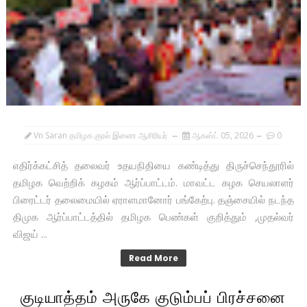
Vn Saran தமிழக குரல் இணை ஆசிரியர்
ஆகஸ்ட் 05, 2026
0
எதிர்க்கட்சித் தலைவர் உதயநிதியை கண்டித்து திருச்செந்தூரில்
தமிழக வெற்றிக் கழகம் ஆர்ப்பாட்டம். மாவட்ட கழக செயலாளர்
பிரைட்டர் தலைமையில் ஏராளமானோர் பங்கேற்பு. தஞ்சையில் நடந்த
திமுக ஆர்ப்பாட்டத்தில் தமிழக பெண்கள் குறித்தும் ,முதல்வர்
விஜய் ...
Read More
குடியாத்தம் அருகே குடும்பப் பிரச்சனை