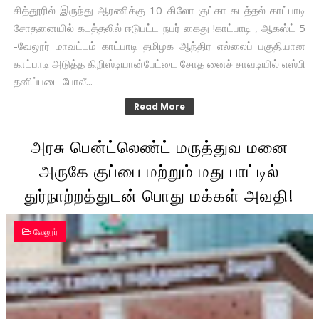
சித்தூரில் இருந்து ஆரணிக்கு 10 கிலோ குட்கா கடத்தல் காட்பாடி
சோதனையில் கடத்தலில் ஈடுபட்ட நபர் கைது !காட்பாடி , ஆகஸ்ட் 5
-வேலூர் மாவட்டம் காட்பாடி தமிழக ஆந்திர எல்லைப் பகுதியான
காட்பாடி அடுத்த கிறிஸ்டியான்பேட்டை சோத னைச் சாவடியில் எஸ்பி
தனிப்படை போலீ...
Read More
அரசு பென்ட்லெண்ட் மருத்துவ மனை
அருகே குப்பை மற்றும் மது பாட்டில்
துர்நாற்றத்துடன் பொது மக்கள் அவதி!
வேலூர்