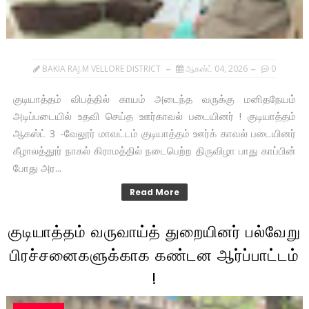
BAKIA RAJ.M VELLORE DISTRICT
ஆகஸ்ட் 04, 2026
0
குடியாத்தம் விபத்தில் காயம் அடைந்த வருக்கு மனிதநேயம்
அடிப்படையில் உதவி செய்த ஊர்காவல் படையினர் ! குடியாத்தம்
ஆகஸ்ட் 3 -வேலூர் மாவட்டம் குடியாத்தம் ஊர்க் காவல் படையினர்
கீழாலத்தூர் நாகல் கிராமத்தில் நடைபெற்ற திருவிழா பாது காப்பின்
போது அர...
Read More
குடியாத்தம் வருவாய்த் துறையினர் பல்வேறு
பிரச்சனைகளுக்காக கண்டன ஆர்ப்பாட்டம்
!