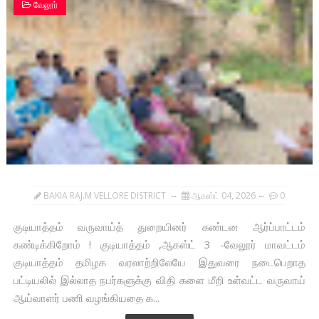
வேலூர்
BAKIA RAJ.M VELLORE DISTRICT
ஆகஸ்ட் 04, 2026
0
குடியாத்தம் வருவாய்த் துறையினர் கண்டன ஆர்ப்பாட்டம்
கண்டிக்கிறோம் ! குடியாத்தம் ,ஆகஸ்ட் 3 -வேலூர் மாவட்டம்
குடியாத்தம் தமிழக வரலாற்றிலேயே இதுவரை நடைபெறாத
பட்டியலில் இல்லாத நபர்களுக்கு விதி களை மீறி உள்வட்ட வருவாய்
ஆய்வாளர் பணி வழங்கியதை க...