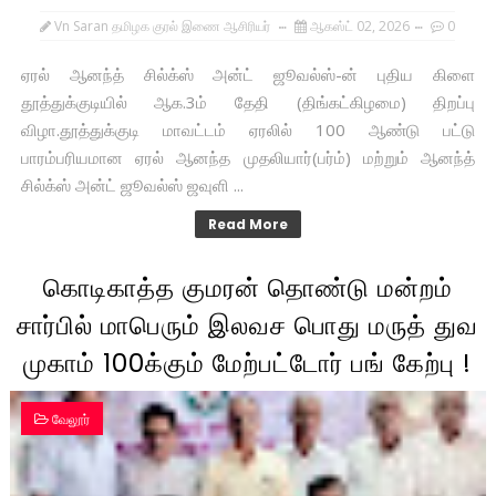
Vn Saran தமிழக குரல் இணை ஆசிரியர்
ஆகஸ்ட் 02, 2026
0
ஏரல் ஆனந்த் சில்க்ஸ் அன்ட் ஜூவல்ஸ்-ன் புதிய கிளை
தூத்துக்குடியில் ஆக.3ம் தேதி (திங்கட்கிழமை) திறப்பு
விழா.தூத்துக்குடி மாவட்டம் ஏரலில் 100 ஆண்டு பட்டு
பாரம்பரியமான ஏரல் ஆனந்த முதலியார்(பர்ம்) மற்றும் ஆனந்த்
சில்க்ஸ் அன்ட் ஜூவல்ஸ் ஜவுளி ...
Read More
கொடிகாத்த குமரன் தொண்டு மன்றம்
சார்பில் மாபெரும் இலவச பொது மருத் துவ
முகாம் 100க்கும் மேற்பட்டோர் பங் கேற்பு !
வேலூர்