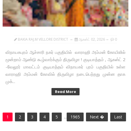
BAKIA RAJ.M VELLORE DISTRICT
ஆகஸ்ட் 02, 2026
0
விநாயகபுரம் ஆச்சாரி நகர் பகுதியில் வாராஹி அம்மன் கோயிலில்
மூன்றாம் ஆண்டு கூழ்வார்க்கும் திருவிழா ! குடியாத்தம் , ஆகஸ்ட் 2
-வேலூர் மாவட்டம் குடியாத்தம் விநாயகர் புரம் பகுதியில் உள்ள
வாராஹி அம்மன் கோவில் திருவிழா நடைபெற்றது முன்ன தாக
முக்...
Read More
1
2
3
4
5
...
1965
Next �
Last