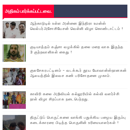
அதிகம் பார்க்கப்பட்டவை.
ஆற்காடுடில் உள்ள அன்னை இந்திரா உமன்ஸ்
வெல்பர்அசோசியேசன் வெள்ளி விழா கொண்டாட்டம் !
குடியாத்தம் கஞ்சா வழக்கில் தலை மறை வாக இருந்த
3 குற்றவாளிகள் கைது !
குலசேகரபட்டினம் - வடக்கூர் தூய யோவான்ஸ்நானகன்
ஆலயத்தில் இலவச கண் பரிசோதனை முகாம்.
காவிரி கலை அறிவியல் கல்லூரியில் கல்வி வளர்ச்சி
நாள் விழா சிறப்பாக நடைபெற்றது.
திருட்டுப் பொருட்களை வாங்கி பதுக்கிய பழைய இரும்பு
கடைக்காரரை பிடித்த பொருளின் உரிமையாளர்கள் !