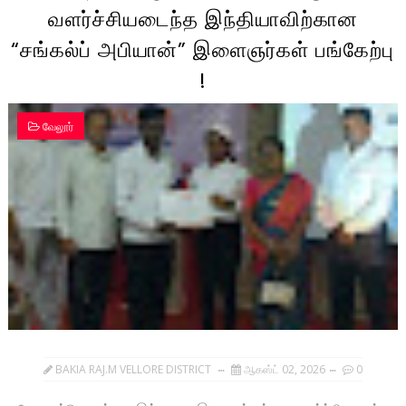
வளர்ச்சியடைந்த இந்தியாவிற்கான
“சங்கல்ப் அபியான்” இளைஞர்கள் பங்கேற்பு
!
வேலூர்
BAKIA RAJ.M VELLORE DISTRICT
ஆகஸ்ட் 02, 2026
0