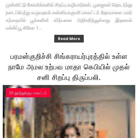
முன்னிட்டு கோவில்களில் சிறப்பு வழிபாடுகள், பூஜைகள் தொடர்ந்து
நடைப்பெற்று வருவதால் கன்னியாகுமரி மாவட்டம் தோவாளை மலர்
சந்தையில் பூக்களின் விற்பனை அதிகரித்துள்ளது. இதனால்
மல்லிப்பூ கிலோ 1...
Read More
பரமன்குறிச்சி சிங்கராயர்புரத்தில் உள்ள
நாமே அமல உற்பவ மாதா கெபியில் முதல்
சனி சிறப்பு திருப்பலி.
தூத்துக்குடி மாவட்டம்