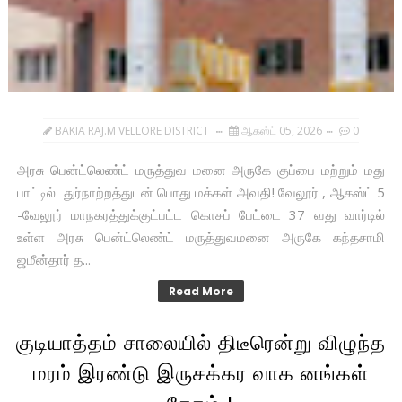
BAKIA RAJ.M VELLORE DISTRICT
ஆகஸ்ட் 05, 2026
0
அரசு பென்ட்லெண்ட் மருத்துவ மனை அருகே குப்பை மற்றும் மது
பாட்டில் துர்நாற்றத்துடன் பொது மக்கள் அவதி! வேலூர் , ஆகஸ்ட் 5
-வேலூர் மாநகரத்துக்குட்பட்ட கொசப் பேட்டை 37 வது வார்டில்
உள்ள அரசு பென்ட்லெண்ட் மருத்துவமனை அருகே கந்தசாமி
ஜமீன்தார் த...
Read More
குடியாத்தம் சாலையில் திடீரென்று விழுந்த
மரம் இரண்டு இருசக்கர வாக னங்கள்