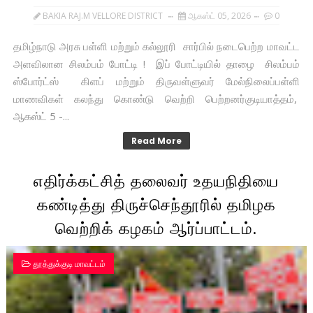
BAKIA RAJ.M VELLORE DISTRICT
ஆகஸ்ட் 05, 2026
0
தமிழ்நாடு அரசு பள்ளி மற்றும் கல்லூரி சார்பில் நடைபெற்ற மாவட்ட
அளவிலான சிலம்பம் போட்டி ! இப் போட்டியில் தாழை சிலம்பம்
ஸ்போர்ட்ஸ் கிளப் மற்றும் திருவள்ளுவர் மேல்நிலைப்பள்ளி
மாணவிகள் கலந்து கொண்டு வெற்றி பெற்றனர்குடியாத்தம்,
ஆகஸ்ட் 5 -...
Read More
எதிர்க்கட்சித் தலைவர் உதயநிதியை
கண்டித்து திருச்செந்தூரில் தமிழக
வெற்றிக் கழகம் ஆர்ப்பாட்டம்.
தூத்துக்குடி மாவட்டம்