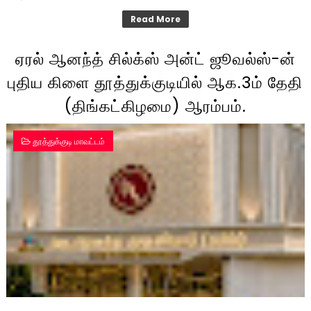
Read More
ஏரல் ஆனந்த் சில்க்ஸ் அன்ட் ஜூவல்ஸ்-ன்
புதிய கிளை தூத்துக்குடியில் ஆக.3ம் தேதி
(திங்கட்கிழமை) ஆரம்பம்.
தூத்துக்குடி மாவட்டம்