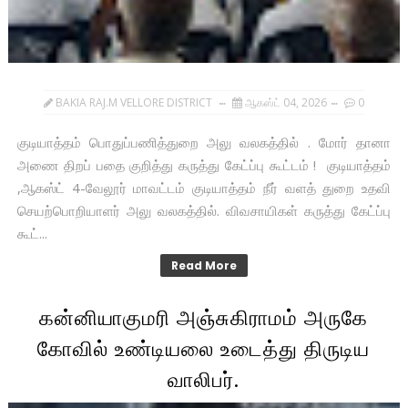
BAKIA RAJ.M VELLORE DISTRICT
ஆகஸ்ட் 04, 2026
0
குடியாத்தம் பொதுப்பணித்துறை அலு வலகத்தில் . மோர் தானா
அணை திறப் பதை குறித்து கருத்து கேட்ப்பு கூட்டம் ! குடியாத்தம்
,ஆகஸ்ட் 4-வேலூர் மாவட்டம் குடியாத்தம் நீர் வளத் துறை உதவி
செயற்பொறியாளர் அலு வலகத்தில். விவசாயிகள் கருத்து கேட்ப்பு
கூட்...
Read More
கன்னியாகுமரி அஞ்சுகிராமம் அருகே
கோவில் உண்டியலை உடைத்து திருடிய
வாலிபர்.