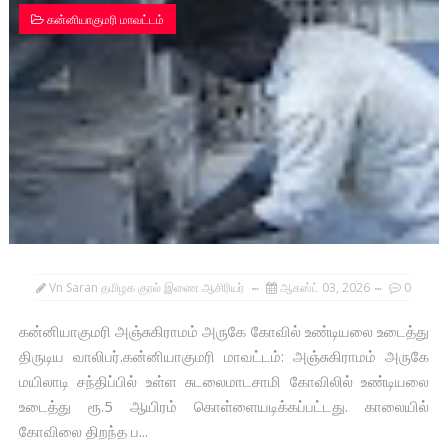
கன்னியாகுமரி மாவட்டம்
Vn Saran தமிழக குரல் இணை ஆசிரியர்
ஆகஸ்ட் 03, 2026
0
கன்னியாகுமரி அஞ்சுகிராமம் அருகே கோவில் உண்டியலை உடைத்து
திருடிய வாலிபர்.கன்னியாகுமரி மாவட்டம்: அஞ்சுகிராமம் அருகே
மயிலாடி சந்திப்பில் உள்ள சுடலைமாடசாமி கோவிலில் உண்டியலை
உடைத்து ரூ.5 ஆயிரம் கொள்ளையடிக்கப்பட்டது. காலையில்
கோவிலை திறந்த ப...