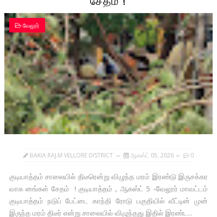
சேதம் !
வேலூர்
BAKIA RAJ.M VELLORE DISTRICT
ஆகஸ்ட் 05, 2026
0
குடியாத்தம் சாலையில் திடீரென்று விழுந்த மரம் இரண்டு இருசக்கர
வாக னங்கள் சேதம் ! குடியாத்தம் , ஆகஸ்ட் 5 -வேலூர் மாவட்டம்
குடியாத்தம் நடுப் பேட்டை காந்தி ரோடு பகுதியில் வீட்டின் முன்
இருந்த மரம் திடீர் என்று சாலையில் விழுந்தது இதில் இரண்ட...